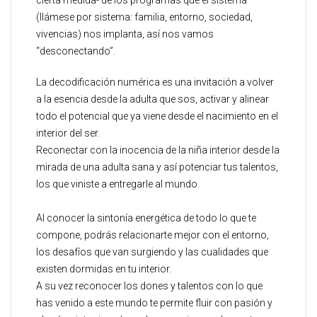
cierta medida- de los programas que el sistema
(llámese por sistema: familia, entorno, sociedad,
vivencias) nos implanta, así nos vamos
“desconectando”.
La decodificación numérica es una invitación a volver
a la esencia desde la adulta que sos, activar y alinear
todo el potencial que ya viene desde el nacimiento en el
interior del ser.
Reconectar con la inocencia de la niña interior desde la
mirada de una adulta sana y así potenciar tus talentos,
los que viniste a entregarle al mundo.
Al conocer la sintonía energética de todo lo que te
compone, podrás relacionarte mejor con el entorno,
los desafíos que van surgiendo y las cualidades que
existen dormidas en tu interior.
A su vez reconocer los dones y talentos con lo que
has venido a este mundo te permite fluir con pasión y