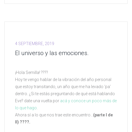
4 SEPTIEMBRE, 2019
El universo y las emociones.
¡Hola Semilla! ????
Hoy te vengo hablar de la vibración del año personal
que estoy transitando, un año que me ha levado ‘pa’
dentro. ¿Si te estás preguntando de qué está hablando
Eve? date una vuelta por
acá y conoce un poco más de
lo que hago
.
Ahora sí a lo que nos trae este encuentro…
(parte I de
II) ????.