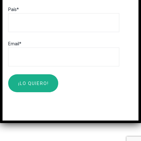
País*
Email*