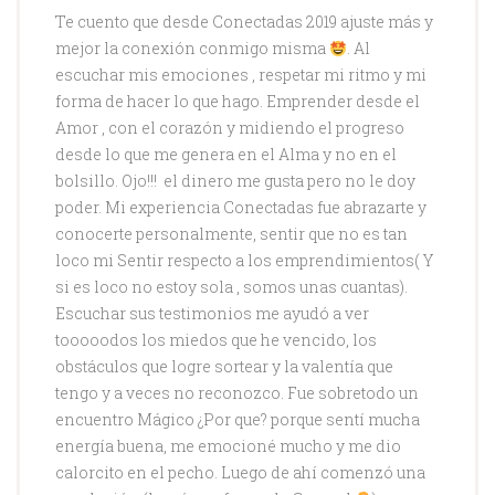
Te cuento que desde Conectadas 2019 ajuste más y
mejor la conexión conmigo misma
. Al
escuchar mis emociones , respetar mi ritmo y mi
forma de hacer lo que hago. Emprender desde el
Amor , con el corazón y midiendo el progreso
desde lo que me genera en el Alma y no en el
bolsillo. Ojo!!! el dinero me gusta pero no le doy
poder. Mi experiencia Conectadas fue abrazarte y
conocerte personalmente, sentir que no es tan
loco mi Sentir respecto a los emprendimientos( Y
si es loco no estoy sola , somos unas cuantas).
Escuchar sus testimonios me ayudó a ver
tooooodos los miedos que he vencido, los
obstáculos que logre sortear y la valentía que
tengo y a veces no reconozco. Fue sobretodo un
encuentro Mágico ¿Por que? porque sentí mucha
energía buena, me emocioné mucho y me dio
calorcito en el pecho. Luego de ahí comenzó una